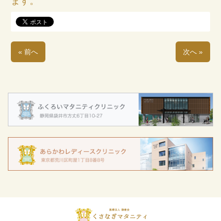
ます。
« 前へ
次へ »